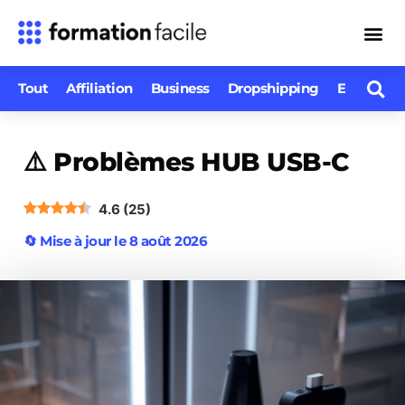
Se co
Tout
Affiliation
Business
Dropshipping
E-comme
⚠️ Problèmes HUB USB-C
4.6
(
25
)
🔄 Mise à jour le 8 août 2026