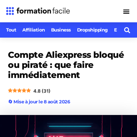
Se co
Tout
Affiliation
Business
Dropshipping
E-comme
Compte Aliexpress bloqué
ou piraté : que faire
immédiatement
4.8
(
31
)
🔄 Mise à jour le 8 août 2026